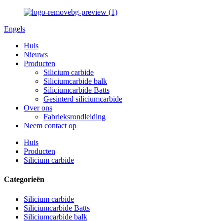
Engels
Huis
Nieuws
Producten
Silicium carbide
Siliciumcarbide balk
Siliciumcarbide Batts
Gesinterd siliciumcarbide
Over ons
Fabrieksrondleiding
Neem contact op
Huis
Producten
Silicium carbide
Categorieën
Silicium carbide
Siliciumcarbide Batts
Siliciumcarbide balk