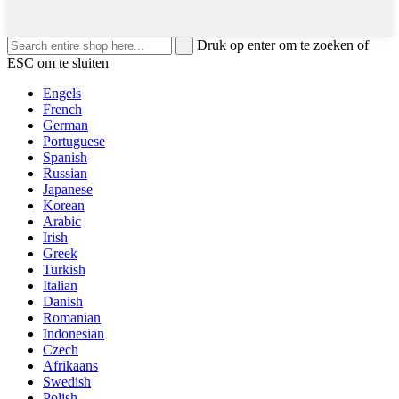
Druk op enter om te zoeken of
ESC om te sluiten
Engels
French
German
Portuguese
Spanish
Russian
Japanese
Korean
Arabic
Irish
Greek
Turkish
Italian
Danish
Romanian
Indonesian
Czech
Afrikaans
Swedish
Polish