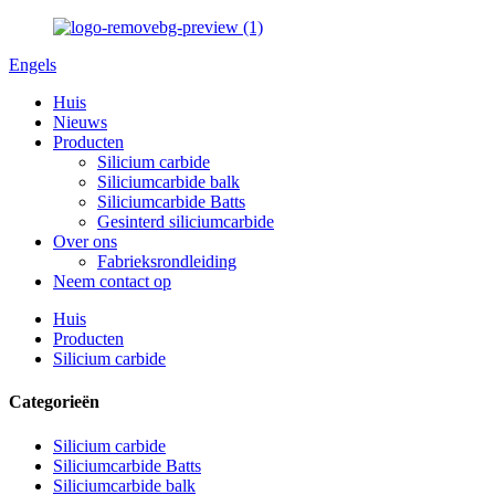
Engels
Huis
Nieuws
Producten
Silicium carbide
Siliciumcarbide balk
Siliciumcarbide Batts
Gesinterd siliciumcarbide
Over ons
Fabrieksrondleiding
Neem contact op
Huis
Producten
Silicium carbide
Categorieën
Silicium carbide
Siliciumcarbide Batts
Siliciumcarbide balk