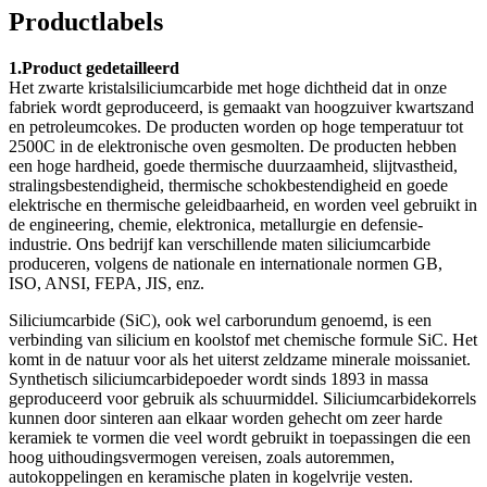
Productlabels
1.Product gedetailleerd
Het zwarte kristalsiliciumcarbide met hoge dichtheid dat in onze
fabriek wordt geproduceerd, is gemaakt van hoogzuiver kwartszand
en petroleumcokes. De producten worden op hoge temperatuur tot
2500C in de elektronische oven gesmolten. De producten hebben
een hoge hardheid, goede thermische duurzaamheid, slijtvastheid,
stralingsbestendigheid, thermische schokbestendigheid en goede
elektrische en thermische geleidbaarheid, en worden veel gebruikt in
de engineering, chemie, elektronica, metallurgie en defensie-
industrie. Ons bedrijf kan verschillende maten siliciumcarbide
produceren, volgens de nationale en internationale normen GB,
ISO, ANSI, FEPA, JIS, enz.
Siliciumcarbide (SiC), ook wel carborundum genoemd, is een
verbinding van silicium en koolstof met chemische formule SiC. Het
komt in de natuur voor als het uiterst zeldzame minerale moissaniet.
Synthetisch siliciumcarbidepoeder wordt sinds 1893 in massa
geproduceerd voor gebruik als schuurmiddel. Siliciumcarbidekorrels
kunnen door sinteren aan elkaar worden gehecht om zeer harde
keramiek te vormen die veel wordt gebruikt in toepassingen die een
hoog uithoudingsvermogen vereisen, zoals autoremmen,
autokoppelingen en keramische platen in kogelvrije vesten.