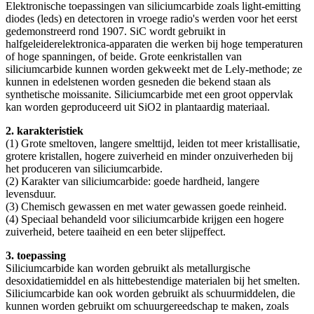
Elektronische toepassingen van siliciumcarbide zoals light-emitting
diodes (leds) en detectoren in vroege radio's werden voor het eerst
gedemonstreerd rond 1907. SiC wordt gebruikt in
halfgeleiderelektronica-apparaten die werken bij hoge temperaturen
of hoge spanningen, of beide. Grote eenkristallen van
siliciumcarbide kunnen worden gekweekt met de Lely-methode; ze
kunnen in edelstenen worden gesneden die bekend staan ​​als
synthetische moissanite. Siliciumcarbide met een groot oppervlak
kan worden geproduceerd uit SiO2 in plantaardig materiaal.
2. karakteristiek
(1) Grote smeltoven, langere smelttijd, leiden tot meer kristallisatie,
grotere kristallen, hogere zuiverheid en minder onzuiverheden bij
het produceren van siliciumcarbide.
(2) Karakter van siliciumcarbide: goede hardheid, langere
levensduur.
(3) Chemisch gewassen en met water gewassen goede reinheid.
(4) Speciaal behandeld voor siliciumcarbide krijgen een hogere
zuiverheid, betere taaiheid en een beter slijpeffect.
3. toepassing
Siliciumcarbide kan worden gebruikt als metallurgische
desoxidatiemiddel en als hittebestendige materialen bij het smelten.
Siliciumcarbide kan ook worden gebruikt als schuurmiddelen, die
kunnen worden gebruikt om schuurgereedschap te maken, zoals